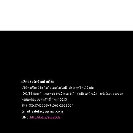
ผลิตและจัดจำหน่ายโดย
บริษัท กรีนเอิร์ธ ไบโอเทคโนโลยี (ประเทศไทย)จำกัด
100/34 ซอยกำแพงเพชร 6 ซ.5 แยก 6(โกสุมนิเวศน์ ซ.2) ถ.แจ้งวัฒนะ แขวง
ทุ่งสองห้อง เขตหลักสี่ กทม 10210
โทร : 02-5745508-9 ,063-2682054
Email : salefacy@gmail.com
LINE :
http://bit.ly/2s2yEQs