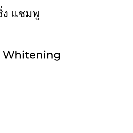
ิ่ง แชมพู
ofu Whitening