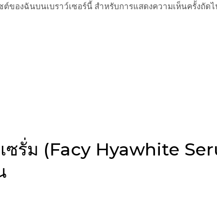
็บไซต์ของฉันบนเบราว์เซอร์นี้ สำหรับการแสดงความเห็นครั้งถัดไ
ท์ เซรั่ม (Facy Hyawhite S
น