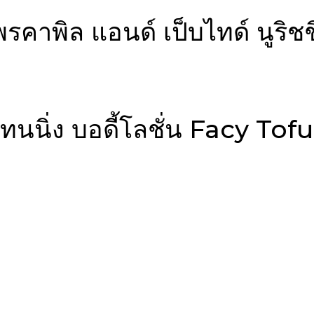
พรคาพิล แอนด์ เป็บไทด์ นูริชช
ท์เทนนิ่ง บอดี้โลชั่น Facy T
n