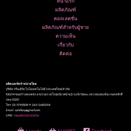
หน้าแรก
ผลิตภัณฑ์
คอลเลคชั่น
ผลิตภัณฑ์สำหรับผู้ชาย
ความเห็น
เกี่ยวกับ
ติดต่อ
ผลิตและจัดจำหน่ายโดย
บริษัท กรีนเอิร์ธ ไบโอเทคโนโลยี (ประเทศไทย)จำกัด
100/34 ซอยกำแพงเพชร 6 ซ.5 แยก 6(โกสุมนิเวศน์ ซ.2) ถ.แจ้งวัฒนะ แขวงทุ่งสองห้อง เขตหลักสี่
กทม 10210
โทร : 02-5745508-9 ,063-2682054
Email : salefacy@gmail.com
LINE :
http://bit.ly/2s2yEQs