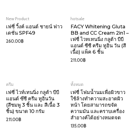
New Product
hotsale
เฟซี่ วิ้งค์ แอนด์ ชายน์ ฟาว
FACY Whitening Gluta
เดชั่น SPF49
BB and CC Cream 2in1 –
เฟซี่ ไวทเทนนิ่ง กลูต้า บีบี
260.00
฿
แอนด์ ซีซี ครีม ทูอิน วัน (สี
เนื้อ) แพ็ค 6 ชิ้น
211.00
฿
ครีม
ทั้งหมด
เฟซี่ ไวท์เทนนิ่ง กลูต้า บีบี
เฟซี่ โฟมน้ำนมเพื่อผิวขาว
แอนด์ ซ๊ซี ครีม ทูอินวัน
ใช้ล้างทำความสะอาดผิว
(สีชมพู 3 ชิ้น และ สีเนื้อ 3
หน้า โดยสามารถขจัด
ชิ้น) ขนาด 10 กรัม
ความมัน และคราบเครื่อง
สำอางค์ได้อย่างหมดจด
211.00
฿
135.00
฿