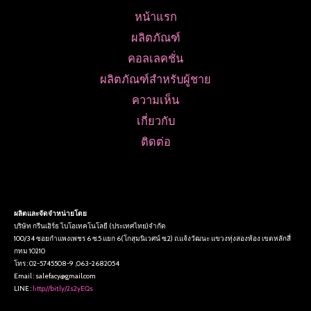
หน้าแรก
ผลิตภัณฑ์
คอลเลคชั่น
ผลิตภัณฑ์สำหรับผู้ชาย
ความเห็น
เกี่ยวกับ
ติดต่อ
ผลิตและจัดจำหน่ายโดย
บริษัท กรีนเอิร์ธ ไบโอเทคโนโลยี (ประเทศไทย)จำกัด
100/34 ซอยกำแพงเพชร 6 ซ.5 แยก 6(โกสุมนิเวศน์ ซ.2) ถ.แจ้งวัฒนะ แขวงทุ่งสองห้อง เขตหลักสี่
กทม 10210
โทร : 02-5745508-9 ,063-2682054
Email : salefacy@gmail.com
LINE :
http://bit.ly/2s2yEQs