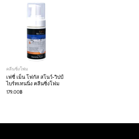
คลีนซิ่งโฟม
เฟซี่ เม็น โฟกัส สโนว์-วิปป์
ไบร์ทเทนนิ่ง คลีนซิ่งโฟม
179.00
฿