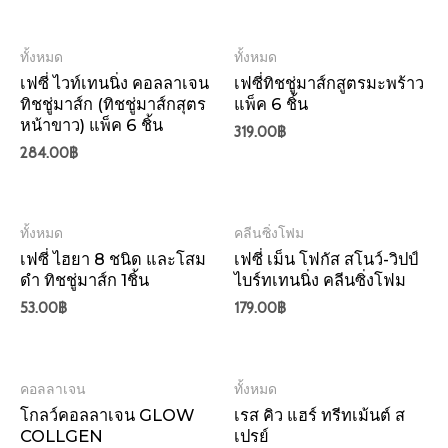
ทั้งหมด
ทั้งหมด
เฟซี่ ไวท์เทนนิ่ง คอลลาเจน
เฟซี่ทิชชู่มาส์กสูตรมะพร้าว
ทิชชู่มาส์ก (ทิชชู่มาส์กสุตร
แพ็ค 6 ชิ้น
หน้าขาว) แพ็ค 6 ชิ้น
319.00
฿
284.00
฿
ทั้งหมด
คลีนซิ่งโฟม
เฟซี่ ไฮยา 8 ชนิด และโสม
เฟซี่ เม็น โฟกัส สโนว์-วิปป์
ดำ ทิชชู่มาส์ก 1ชิ้น
ไบร์ทเทนนิ่ง คลีนซิ่งโฟม
53.00
฿
179.00
฿
คอลลาเจน
ทั้งหมด
โกลว์คอลลาเจน GLOW
เรส คิว แฮร์ ทรีทเม้นต์ ส
COLLGEN
เปรย์