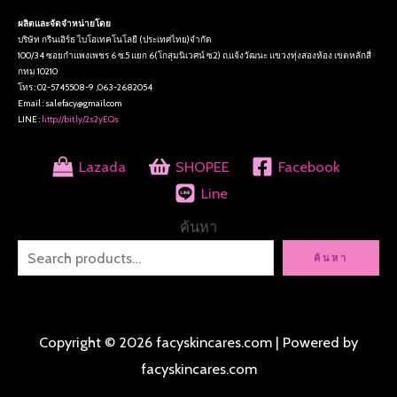
ผลิตและจัดจำหน่ายโดย
บริษัท กรีนเอิร์ธ ไบโอเทคโนโลยี (ประเทศไทย)จำกัด
100/34 ซอยกำแพงเพชร 6 ซ.5 แยก 6(โกสุมนิเวศน์ ซ.2) ถ.แจ้งวัฒนะ แขวงทุ่งสองห้อง เขตหลักสี่
กทม 10210
โทร : 02-5745508-9 ,063-2682054
Email : salefacy@gmail.com
LINE :
http://bit.ly/2s2yEQs
Lazada
SHOPEE
Facebook
Line
ค้นหา
ค้นหา
Copyright © 2026 facyskincares.com | Powered by
facyskincares.com