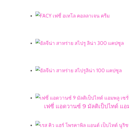
เฟซี่ แอดวานซ์ 9 มัลติเป็ปไทด