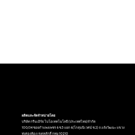
ผลิตและจัดจำหน่ายโดย
บริษัท กรีนเอิร์ธ ไบโอเทคโนโลยี (ประเทศไทย)จำกัด
100/34 ซอยกำแพงเพชร 6 ซ.5 แยก 6(โกสุมนิเวศน์ ซ.2) ถ.แจ้งวัฒนะ แขวง
ทุ่งสองห้อง เขตหลักสี่ กทม 10210