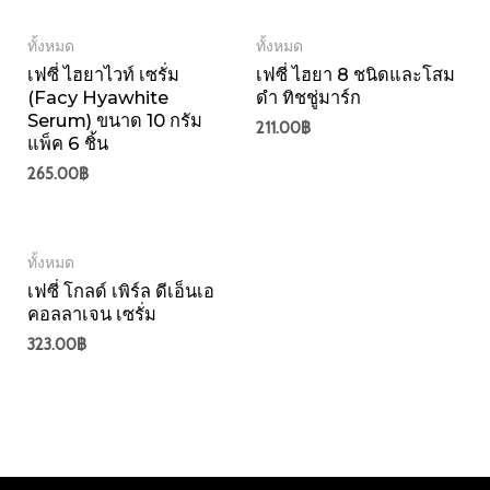
ทั้งหมด
ทั้งหมด
เฟซี่ ไฮยาไวท์ เซรั่ม
เฟซี่ ไฮยา 8 ชนิดและโสม
(Facy Hyawhite
ดำ ทิชชู่มาร์ก
Serum) ขนาด 10 กรัม
211.00
฿
แพ็ค 6 ชิ้น
265.00
฿
ทั้งหมด
เฟซี่ โกลด์ เพิร์ล ดีเอ็นเอ
คอลลาเจน เซรั่ม
323.00
฿