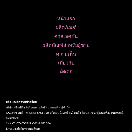
หน้าแรก
ผลิตภัณฑ์
คอลเลคชั่น
ผลิตภัณฑ์สำหรับผู้ชาย
ความเห็น
เกี่ยวกับ
ติดต่อ
ผลิตและจัดจำหน่ายโดย
บริษัท กรีนเอิร์ธ ไบโอเทคโนโลยี (ประเทศไทย)จำกัด
100/34 ซอยกำแพงเพชร 6 ซ.5 แยก 6(โกสุมนิเวศน์ ซ.2) ถ.แจ้งวัฒนะ แขวงทุ่งสองห้อง เขตหลักสี่
กทม 10210
โทร : 02-5745508-9 ,063-2682054
Email : salefacy@gmail.com