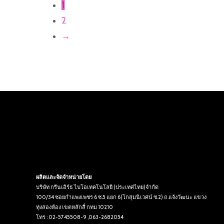
1
2
→
ผลิตและจัดจำหน่ายโดย
บริษัท กรีนเอิร์ธ ไบโอเทคโนโลยี (ประเทศไทย)จำกัด
100/34 ซอยกำแพงเพชร 6 ซ.5 แยก 6(โกสุมนิเวศน์ ซ.2) ถ.แจ้งวัฒนะ แขวง
ทุ่งสองห้อง เขตหลักสี่ กทม 10210
โทร : 02-5745508-9 ,063-2682054