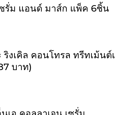
เซรั่ม แอนด์ มาส์ก แพ็ค 6ชิ้น
ดอะ ริงเคิล คอนโทรล ทรีทเม้นต์
387 บาท)
ีเอ็นเอ คอลลาเจน เซรั่ม