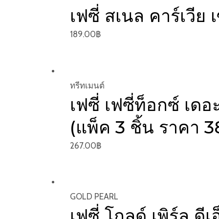
เฟซี่ สเนล คาร์เวีย 
189.00
฿
ทรีทเมนต์
เฟซี่ เฟซี่ท็อกซ์ เ
(แพ็ค 3 ชิ้น ราคา 
267.00
฿
GOLD PEARL
เฟซี่ โกลด์ เพิร์ล ด