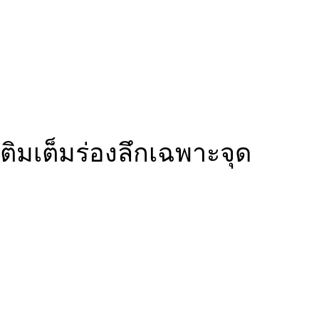
เติมเต็มร่องลึกเฉพาะจุด