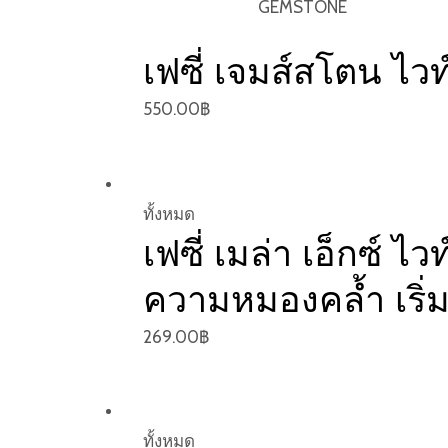
by
GEMSTONE
latest
เฟซี่ เจมส์สโตน ไวท
550.00
฿
ทั้งหมด
เฟซี่ เมล่า เอ็กซ์ 
ความหมองคล้ำ เริ่ม
269.00
฿
ทั้งหมด